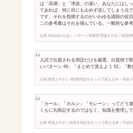
ば「高潮」と「津波」の違い、あなたにはし
てあれば、特に目にも止めず流してしまう点
です。それを指摘するのがいわゆる講師の役
この参考書はそれを掴んでいる。一般的な参
Amazon.co.jp： パターン別整理 間違えやすい地理
入試で出題される用語だけを厳選。出題例で実
いパターン 49」「まとめて覚えよう 52」「数
間違えやすい 地理B用語をセットで覚える本 – 学参
「カール」「ホルン」「モレーン」ってどう
くもに丸暗記するのではなく、知識を整理して
間違えやすい地理Ｂ用語をセットで覚える本｜中経