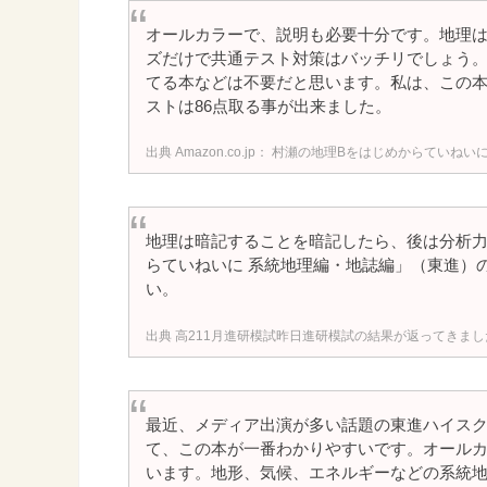
オールカラーで、説明も必要十分です。地理
ズだけで共通テスト対策はバッチリでしょう
てる本などは不要だと思います。私は、この
ストは86点取る事が出来ました。
Amazon.co.jp： 村瀬の地理Bをはじめからていねい
地理は暗記することを暗記したら、後は分析力
らていねいに 系統地理編・地誌編」（東進）
い。
高211月進研模試昨日進研模試の結果が返ってきました。
最近、メディア出演が多い話題の東進ハイス
て、この本が一番わかりやすいです。オール
います。地形、気候、エネルギーなどの系統地