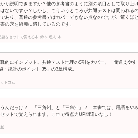
っかり説明できますか？他の参考書のように別の項目として取り上
ではないですか？しかし、こういうところが共通テストは問われる
目であり、普通の参考書ではカバーできない点なのですが、驚くほ
考書の穴を綺麗に潰しているのです。
B用語をセットで覚える本: 鈴木 達人: 本
戦的にインプット。共通テスト地理の9割をカバー。「間違えやす
値・統計のポイント 35」の3章構成。
ドットコム
違うんだっけ？ 「三角州」と「三角江」？ 本書では、用語をや
セットで覚えられます。これで得点力UP間違いなし！
出版