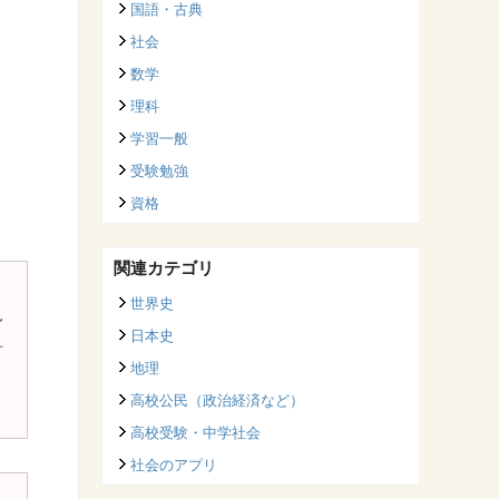
国語・古典
社会
数学
理科
学習一般
受験勉強
資格
関連カテゴリ
世界史
身
日本史
科
地理
高校公民（政治経済など）
高校受験・中学社会
社会のアプリ