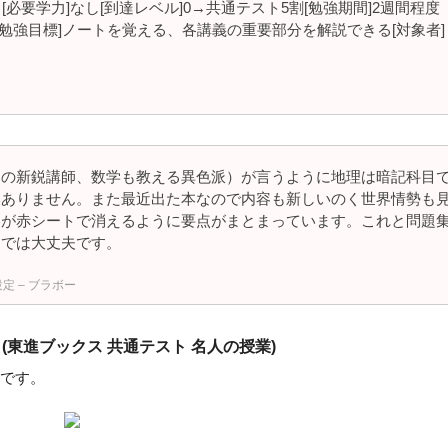
[必要学力]なし[到達レベル]0→共通テスト5割[勉強期間]2週間程度
[勉強目標]ノートを覚える、各講義の重要部分を解説できる[対象者]
進の新鋭講師、数学も教える異色派）が言うように地理は暗記科目
いありません。また最近出た本なので内容も新しいのく世界情勢も
容が赤シートで消えるように要点がまとまっています。これと問題
までは大丈夫です。
定 – ブラボー
(東進ブックス 共通テスト 名人の授業)
です。