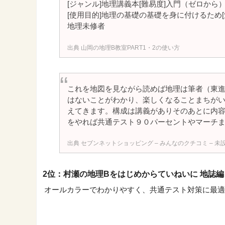
[ジャンル]地理講義本[難易度]入門（ゼロから）
[使用目的]地理の基礎の基礎を身に付けるため
地理未修者
山岡の地理B教室PART1・2の使い方
これを地図を見ながら読めば地理は筆者（東
はないことがわかり、楽しくなることまちが
えてきます。構成は講義がありそのあとに内
をやれば共通テスト９０パーセントやマーチ
セブンネットショッピング – みんなのクチコミ – 未設
2位：村瀬の地理Bをはじめからていねいに 地誌編 
オールカラーでわかりやすく、共通テスト対策に最適