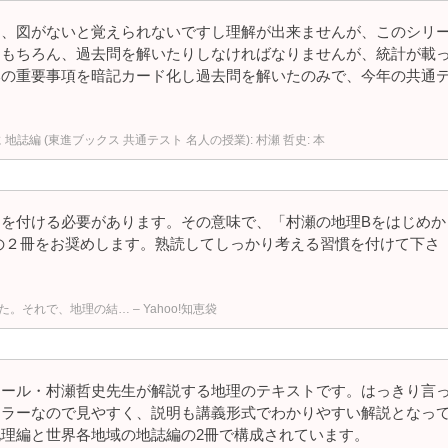
は、図がないと覚えられないですし理解が出来ませんが、このシリ
。もちろん、過去問を解いたりしなければなりませんが、統計が載
本の重要事項を暗記カード化し過去問を解いたのみで、今年の共通
に 地誌編 (東進ブックス 共通テスト 名人の授業): 村瀬 哲史: 本
を付ける必要があります。その意味で、「村瀬の地理Bをはじめか
の２冊をお奨めします。熟読してしっかり考える習慣を付けて下さ
それで、地理の結… – Yahoo!知恵袋
クール・村瀬哲史先生が解説する地理のテキストです。はっきり言
カラーなので見やすく、説明も講義形式でわかりやすい解説となっ
理編と世界各地域の地誌編の2冊で構成されています。