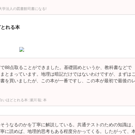
大学法人の図書館司書になる!
どとれる本
で88点取ることができました。基礎固めというか、教科書などで
てまとまっています。地理は暗記だけではないわけですが、まずは
考書を買いましたが、この本が一番ですし、この本が最初で最後の
面白いほどとれる本: 瀬川 聡: 本
故そうなるのかを丁寧に解説している。共通テストのための知識は
丁寧に読めば、地理的思考もある程度分かってくる。したがって、