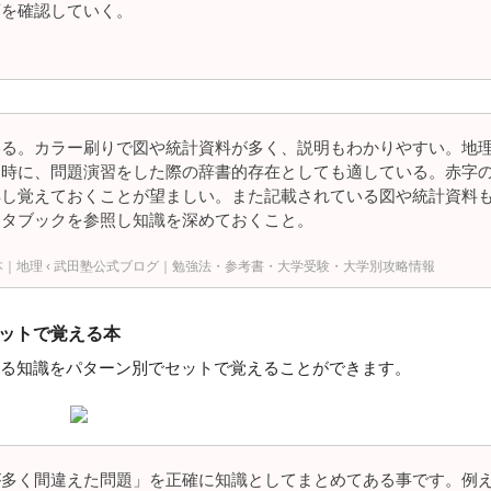
項を確認していく。
いる。カラー刷りで図や統計資料が多く、説明もわかりやすい。地
同時に、問題演習をした際の辞書的存在としても適している。赤字
解し覚えておくことが望ましい。また記載されている図や統計資料
ータブックを参照し知識を深めておくこと。
本｜地理 ‹ 武田塾公式ブログ｜勉強法・参考書・大学受験・大学別攻略情報
セットで覚える本
る知識をパターン別でセットで覚えることができます。
が多く間違えた問題」を正確に知識としてまとめてある事です。例