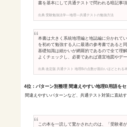
書を基本にして共通テストで問われる暗記事
受験勉強法学―地理―共通テストの勉強方法
本書は大きく系統地理編と地誌編に分かれて
を初めて勉強する人に最適の参考書であると
基礎知識は細かいが網羅的であるので全て理
よくチェックし、必要であれば適宜地図やデ
改定版 共通テスト 地理Bの点数が面白いほどとれる
4位：パターン別整理 間違えやすい地理B用語を
間違えやすいパターンなど、共通テスト対策に直結す
この本を一読して驚かされたのは、「受験者