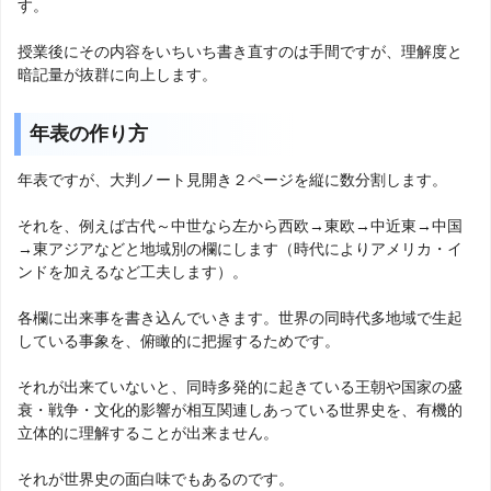
す。
授業後にその内容をいちいち書き直すのは手間ですが、理解度と
暗記量が抜群に向上します。
年表の作り方
年表ですが、大判ノート見開き２ページを縦に数分割します。
それを、例えば古代～中世なら左から西欧→東欧→中近東→中国
→東アジアなどと地域別の欄にします（時代によりアメリカ・イ
ンドを加えるなど工夫します）。
各欄に出来事を書き込んでいきます。世界の同時代多地域で生起
している事象を、俯瞰的に把握するためです。
それが出来ていないと、同時多発的に起きている王朝や国家の盛
衰・戦争・文化的影響が相互関連しあっている世界史を、有機的
立体的に理解することが出来ません。
それが世界史の面白味でもあるのです。