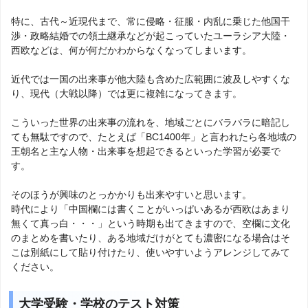
特に、古代～近現代まで、常に侵略・征服・内乱に乗じた他国干
渉・政略結婚での領土継承などが起こっていたユーラシア大陸・
西欧などは、何が何だかわからなくなってしまいます。
近代では一国の出来事が他大陸も含めた広範囲に波及しやすくな
り、現代（大戦以降）では更に複雑になってきます。
こういった世界の出来事の流れを、地域ごとにバラバラに暗記し
ても無駄ですので、たとえば「BC1400年」と言われたら各地域の
王朝名と主な人物・出来事を想起できるといった学習が必要で
す。
そのほうが興味のとっかかりも出来やすいと思います。
時代により「中国欄には書くことがいっぱいあるが西欧はあまり
無くて真っ白・・・」という時期も出てきますので、空欄に文化
のまとめを書いたり、ある地域だけがとても濃密になる場合はそ
こは別紙にして貼り付けたり、使いやすいようアレンジしてみて
ください。
大学受験・学校のテスト対策