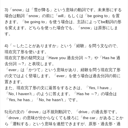
3)「snow」は「雪が降る」という意味の動詞です。未来形にする
場合は動詞「snow」の前に「will」もしくは「be going to」を置
きます。「be going to」を使う場合は、主語によってbe動詞の形
を変えます。どちらを使った場合でも、「snow」は原形にしま
す。
4)「～したことがありますか」という「経験」を問う文なので、
現在完了形を使います。
現在完了形の疑問文は「Have you 過去分詞 ～?」や「Has he 過
去分詞 ～?」と表現します。
「ever」は「かつて」という意味があり、経験を問う現在完了形
の文ではよく登場します。「ever」を使う場合は過去分詞の前に
置きます。
また、現在完了形の文に返答をするときは、「Yes, I have.」
「No, I haven’t.」のように答えます。「Has he ～?」の場合は
「Yes, he has.」「No, he hasn’t.」です。
5)元の文の「drove」は不規則動詞で、「drive」の過去形です。
「drove」の意味が分からなくても後ろに「the car」があることか
ら「運転する」という意味を連想できますが、原形・過去形・過