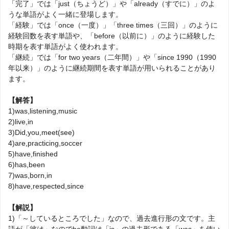
「完了」では「just（ちょうど）」や「already（すでに）」のよ
うな単語がよく一緒に登場します。
「経験」では「once（一度）」「three times（三回）」のように
経験回数を表す単語や、「before（以前に）」のように経験した
時期を表す単語がよく使われます。
「継続」では「for two years（二年間）」や「since 1990（1990
年以来）」のように継続期間を表す単語が用いられることがあり
ます。
【解答】
1)was,listening,music
2)live,in
3)Did,you,meet(see)
4)are,practicing,soccer
5)have,finished
6)has,been
7)was,born,in
8)have,respected,since
【解説】
1)「～しているところでした」なので、過去進行形の文です。主
語が「彼は」なのでbe動詞は「is」の過去形である「was」を使い