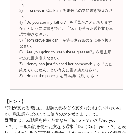
い。
3)「It snows in Osaka.」を未来形の文に書き換えなさ
い。
4)「Do you see my father?」を「見たことがあります
か」という文に書き換え、「No」を使った返答文を三
語で書きなさい。
5)「Tom drove the car.」を過去進行形の文に書き換え
なさい。
6)「Are you going to wash these glasses?」を過去形
の文に書き換えなさい。
7)「Nancy has just finished her homework.」を「まだ
終えていません」という文に書き換えなさい。
8)「He cut the paper.」を日本語に訳しなさい。
【ヒント】
時制が変わる際には、動詞の形をどう変えなければいけないの
か、助動詞をどのように使うのかを考えましょう。
疑問文は、be動詞を使った文なら「Is he ～?」や「Are you
～?」、一般動詞を使った文なら通常「Do（Did） you ～?」と表
現しますが、現在完了形の場合は「Have you ～?」という特殊な