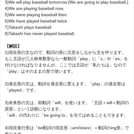
3)We will play baseball tomorrow.(We are going to play baseball.)
4)We are playing baseball now.
5)We were playing baseball then.
6)We have played baseball twice.
7)Takashi plays baseball.
8)Takashi has never played baseball.
【解説】
1)現在形の文なので、動詞の形に注意をしながら文を作ります。
もし主語が三人称単数形なら一般動詞「play」に「s」や「es」を
付けなければなりませんが、ここでは主語が「私たちは」なので
「play」はそのままの形で使います。
2)過去形の文は、動詞を過去形に変えます。「play」の過去形は
「played」です。
3)未来形の文は、助動詞「will」を使います。「主語＋will＋動詞の
原形」という語順になります。
「will」の代わりに「be going to」を当てはめることもできます。
4)現在進行形は「be動詞の現在形（am/is/are）＋動詞のing形」で