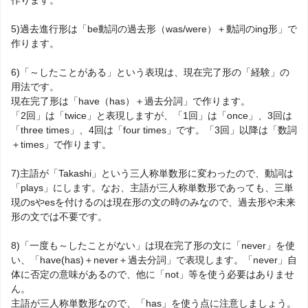
作ります。
5)過去進行形は「be動詞の過去形（was/were）＋動詞のing形」で
作ります。
6)「～したことがある」という表現は、現在完了形の「経験」の
用法です。
現在完了形は「have（has）＋過去分詞」で作ります。
「2回」は「twice」と表現しますが、「1回」は「once」、3回は
「three times」、4回は「four times」です。「3回」以降は「数詞
＋times」で作ります。
7)主語が「Takashi」という三人称単数形に変わったので、動詞は
「plays」にします。なお、主語が三人称単数形であっても、三単
現のsやesを付けるのは現在形の文の時のみなので、過去形や未来
形の文では不要です。
8)「一度も～したことがない」は現在完了形の文に「never」を使
い、「have(has)＋never＋過去分詞」で表現します。「never」自
体に否定の意味があるので、他に「not」等を使う必要はありませ
ん。
主語が三人称単数形なので、「has」を使う点に注意しましょう。