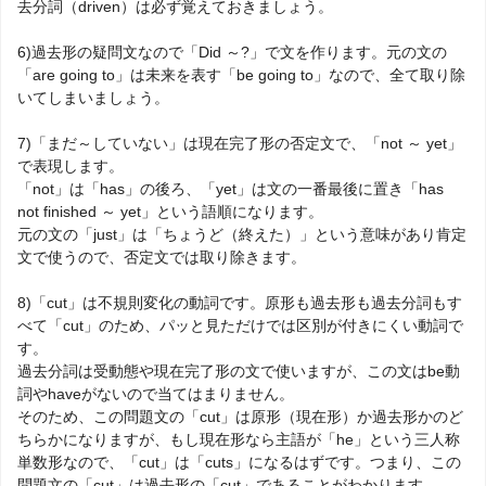
去分詞（driven）は必ず覚えておきましょう。
6)過去形の疑問文なので「Did ～?」で文を作ります。元の文の
「are going to」は未来を表す「be going to」なので、全て取り除
いてしまいましょう。
7)「まだ～していない」は現在完了形の否定文で、「not ～ yet」
で表現します。
「not」は「has」の後ろ、「yet」は文の一番最後に置き「has
not finished ～ yet」という語順になります。
元の文の「just」は「ちょうど（終えた）」という意味があり肯定
文で使うので、否定文では取り除きます。
8)「cut」は不規則変化の動詞です。原形も過去形も過去分詞もす
べて「cut」のため、パッと見ただけでは区別が付きにくい動詞で
す。
過去分詞は受動態や現在完了形の文で使いますが、この文はbe動
詞やhaveがないので当てはまりません。
そのため、この問題文の「cut」は原形（現在形）か過去形かのど
ちらかになりますが、もし現在形なら主語が「he」という三人称
単数形なので、「cut」は「cuts」になるはずです。つまり、この
問題文の「cut」は過去形の「cut」であることがわかります。