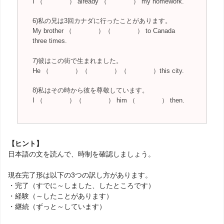
I （ ） already （ ） my homework.
6)私の兄は3回カナダに行ったことがあります。
My brother （ ）（ ） to Canada
three times.
7)彼はこの街で生まれました。
He （ ）（ ）（ ）this city.
8)私はその時から彼を尊敬しています。
I （ ）（ ） him （ ） then.
【ヒント】
日本語の文を読んで、時制を確認しましょう。
現在完了形は以下の3つの訳し方があります。
・完了（すでに～しました、したところです）
・経験（～したことがあります）
・継続（ずっと～しています）