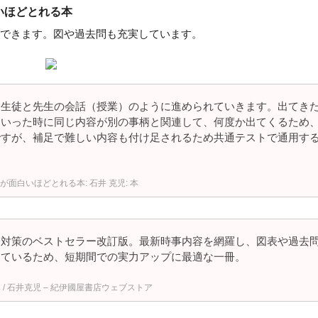
いほどとれる本
できます。図や過去問も充実しています。
、生徒と先生の会話（授業）のように進められていきます。出てき
ていった時に同じ内容が別の事柄と関連して、何度か出てくるため
ですが、補足で難しい内容も付け足されるため共通テストで通用す
点数が面白いほどとれる本: 石井 克児: 本
」対策のベストセラー改訂版。最新時事内容を網羅し、図表や過去
しているため、短期間での実力アップに最適な一冊。
 石井克児 – 紀伊國屋書店ウェブストア