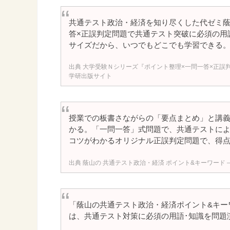
共通テスト政治・経済を知り尽くした代ゼミ蔭
答×正誤判定問題で共通テスト突破に必須の用
サイズだから、いつでもどこでも学習できる
大学受験Ｎシリーズ『ポイント整理×一問一答×正誤
学研出版サイト
授業での板書さながらの「要点まとめ」と講義
かる。「一問一答」式問題で、共通テストに
コツがわかるオリジナル正誤判定問題で、得
蔭山の 共通テスト政治・経済 ポイント&キーワード 
「蔭山の共通テスト政治・経済ポイント&キーワ
は、共通テスト対策に必須の用語･知識を問題