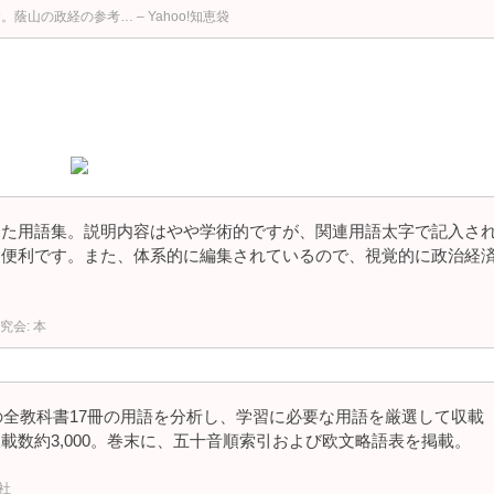
山の政経の参考… – Yahoo!知恵袋
めた用語集。説明内容はやや学術的ですが、関連用語太字で記入さ
、便利です。また、体系的に編集されているので、視覚的に政治経
究会: 本
の全教科書17冊の用語を分析し、学習に必要な用語を厳選して収載
数約3,000。巻末に、五十音順索引および欧文略語表を掲載。
社