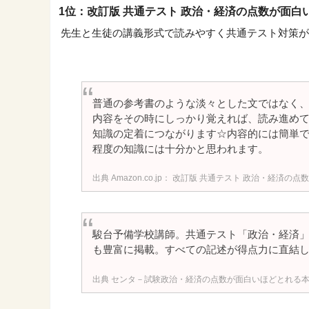
1位：改訂版 共通テスト 政治・経済の点数が面白
先生と生徒の講義形式で読みやすく共通テスト対策が
普通の参考書のような淡々とした文ではなく
内容をその時にしっかり覚えれば、読み進め
知識の定着につながります☆内容的には簡単
程度の知識には十分かと思われます。
Amazon.co.jp： 改訂版 共通テスト 政治・経済の
駿台予備学校講師。共通テスト「政治・経済
も豊富に掲載。すべての記述が得点力に直結
センタ－試験政治・経済の点数が面白いほどとれる本 /