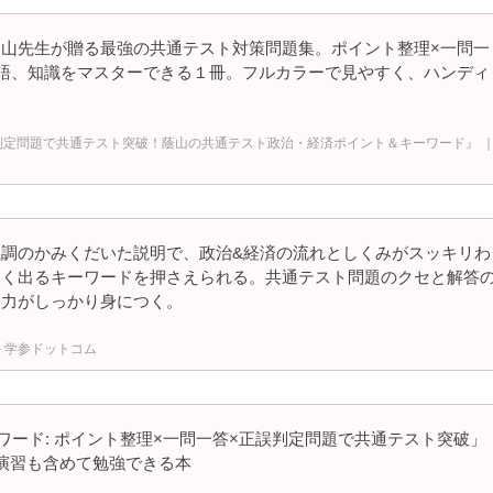
山先生が贈る最強の共通テスト対策問題集。ポイント整理×一問一
語、知識をマスターできる１冊。フルカラーで見やすく、ハンディ
。
判定問題で共通テスト突破！蔭山の共通テスト政治・経済ポイント＆キーワード』 
調のかみくだいた説明で、政治&経済の流れとしくみがスッキリわ
よく出るキーワードを押さえられる。共通テスト問題のクセと解答
点力がしっかり身につく。
– 学参ドットコム
ード: ポイント整理×一問一答×正誤判定問題で共通テスト突破」
演習も含めて勉強できる本