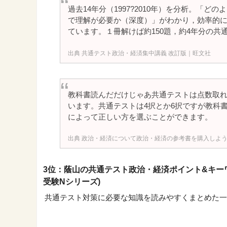
過去14年分（1997?2010年）を分析。「
で理解が必要か（深度）」がわかり，効率的に
ています。１冊解けば約150題，約4年分の共
共通テスト政治・経済集中講義 改訂版｜旺文社
教科書読んだだけじゃあ共通テストは点数取
います。共通テストは4択とか6択ですが教科
によって正しい方を選ぶことができます。
政治・経済について政治・経済の参考書を購入しようと思
3位：蔭山の共通テスト政治・経済ポイント&キーワ
受験Nシリーズ)
共通テスト対策に必要な知識を読みやすくまとめた一