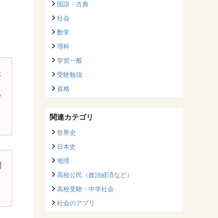
国語・古典
社会
数学
理科
学習一般
た
受験勉強
、
資格
る
関連カテゴリ
世界史
日本史
地理
問
高校公民（政治経済など）
高校受験・中学社会
社会のアプリ