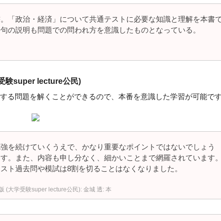
書。「政治・経済」について共通テストに必要な知識と理解を本書
語句の説明も問題での問われ方を意識したものとなっている。
per lecture公民)
する問題を解くことができるので、本番を意識した学習が可能で
勉強を続けていくうえで、かなり重要なポイントではないでしょう
ます。また、内容も申し分なく、細かいことまで網羅されています
スト過去問や模試は8割を切ることはなくなりました。
学受験super lecture公民): 金城 透: 本