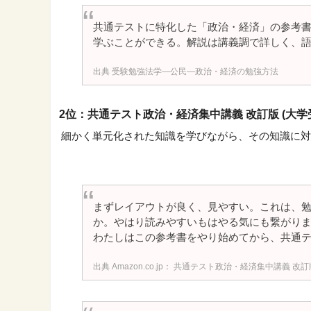
共通テストに特化した「政治・経済」の参考
学ぶことができる。解説は講義調で詳しく、
受験勉強法学―公民―政治・経済の勉強方法
2位：共通テスト政治・経済集中講義 改訂版 (大学受験su
細かく単元化された知識を学びながら、その知識に対
まずレイアウトが良く、見やすい。これは、
か。やはり読みやすいもはやる気にも繋がり
わたしはこの参考書をやり始めてから、共通テ
Amazon.co.jp： 共通テスト政治・経済集中講義 改訂版 (大