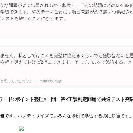
どのような問題がよく出題されるか（頻度）」「その問題はどのレベル
学習できます。50のテーマごとに，演習問題が約３題ずつ掲載さ
通テストを解いたことになります。
れません。私としてはこれを完璧に憶えるぐらいでも無駄はないと
書を軽く憶えておけば2択にできます。そしてこの本で勉強すること
っているのです… – Yahoo!知恵袋
ード: ポイント整理×一問一答×正誤判定問題で共通テスト突破!
冊です。ハンディサイズでいろんな場所で学習するのに最適です