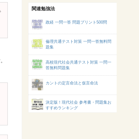
関連勉強法
で
政経 一問一答 問題プリント500問
倫理共通テスト対策 一問一答無料問
題集
す。
高校現代社会共通テスト対策 一問一
答無料問題集
カントの定言命法と仮言命法
。
決定版！現代社会 参考書・問題集お
すすめランキング